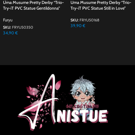
Uma Musume Pretty Derby “Trio-
Uma Musume Pretty Derby “Trio-
Try-iT PVC Statue Gentildonna”
Try-iT PVC Statue Still in Love”
Furyu
SKU:
FRYU50168
39,90
€
SKU:
FRYU50350
34,90
€