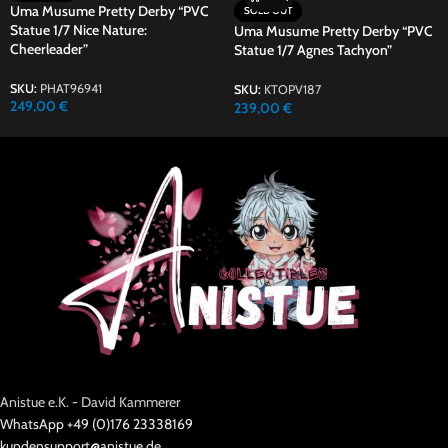
Uma Musume Pretty Derby “PVC
SOLD OUT
Statue 1/7 Nice Nature:
Uma Musume Pretty Derby “PVC
Cheerleader”
Statue 1/7 Agnes Tachyon”
SKU:
PHAT96941
SKU:
KTOPV187
249,00
€
239,00
€
Anistue e.K. - David Kammerer
WhatsApp +49 (0)176 23338169
kundensupport@anistue.de