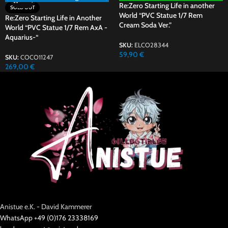
Re:Zero Starting Life in another
SOLD OUT
World “PVC Statue 1/7 Rem
Re:Zero Starting Life in Another
Cream Soda Ver.”
World “PVC Statue 1/7 Rem AxA -
Aquarius-“
SKU:
ELCO28344
59,90
€
SKU:
COCO11247
269,00
€
Anistue e.K. - David Kammerer
WhatsApp +49 (0)176 23338169