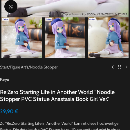
Click to enlarge
Start
/
Figure Art's
/
Noodle Stopper
Furyu
Re:Zero Starting Life in Another World “Noodle
Stopper PVC Statue Anastasia Book Girl Ver.”
29,90
€
Zu “Re:Zero Starting Life in Another World” kommt diese hochwertige
Statue. Die detailreiche PVC Statue ist ca. 10 cm groß und wird in einer