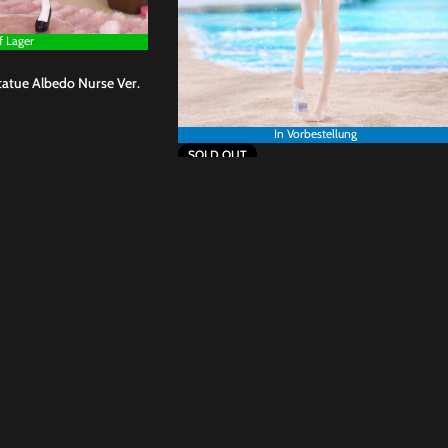
f Lager
tatue Albedo Nurse Ver.
In Vorbestellung
SOLD OUT
Updated Overlord Tenitol PVC Statue
€
Shalltear 29 cm
SKU:
FRYU40711
119,00
€
RECHTLICHES
Kammerer
 23338169
Impressum
e.de
Datenschutzerklärung
AGB