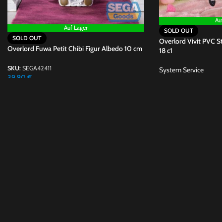
Au
Auf Lager
SOLD OUT
SOLD OUT
Overlord Vivit PVC S
Overlord Fuwa Petit Chibi Figur Albedo 10 cm
18 c1
SKU:
SEGA42411
System Service
39,90
€
SKU:
SYSE03821
29,90
UVP:
32,90
€
Lieferzeit:
2-4 Tage
Anistue e.K. - David 
WhatsApp +49 (0)176
kundensupport@anistu