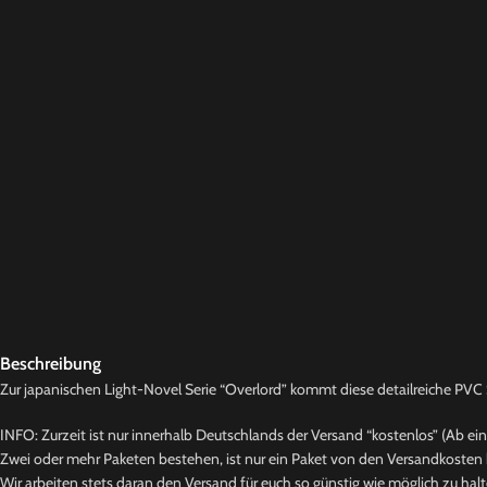
Beschreibung
Zur japanischen Light-Novel Serie “Overlord” kommt diese detailreiche PVC St
INFO: Zurzeit ist nur innerhalb Deutschlands der Versand “kostenlos” (Ab ei
Zwei oder mehr Paketen bestehen, ist nur ein Paket von den Versandkosten b
Wir arbeiten stets daran den Versand für euch so günstig wie möglich zu halt