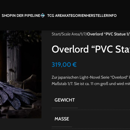
SHOP
IN DER PIPELINE
TCG AREA
KATEGORIEN
HERSTELLER
INFO
Start
/
Scale Area
/
1/7
/
Overlord “PVC Statue 1/
Overlord “PVC Sta
319,00
€
Zur japanischen Light-Novel Serie “Overlord”
Maßstab 1/7. Sie ist ca. 11 cm groß und wird mit
GEWICHT
MASSE