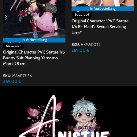
In Vorbestellung
SOLD OUT
Original Character “PVC Statue
1/6 Elf Maid’s Sexual Servicing
Lime”
In Vorbestellung
SKU:
HKM50022
SOLD OUT
269,00
€
Original Character PVC Statue 1/6
Bunny Suit Planning Yamomo
Mami 28 cm
SKU:
MAAR77136
369,00
€