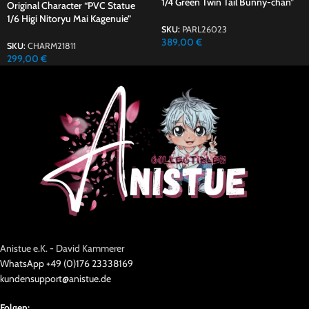
1/4 Green Twin Tail Bunny-chan”
Original Character “PVC Statue
1/6 Higi Nitoryu Mai Kagenuie”
SKU:
PARL26023
389,00
€
SKU:
CHARM21811
299,00
€
Anistue e.K. - David Kammerer
WhatsApp +49 (0)176 23338169
kundensupport@anistue.de
Folgen: