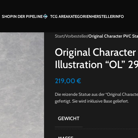
SHOP
IN DER PIPELINE
TCG AREA
KATEGORIEN
HERSTELLER
INFO
Start
/
Vorbesteller
/
Original Character PVC Sta
Original Characte
Illustration “OL” 
219,00
€
Die reizende Statue aus der “Original Charac
gefertigt. Sie wird inklusive Base geliefert.
GEWICHT