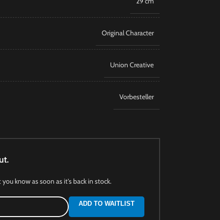
29 cm
Original Character
Union Creative
Vorbesteller
ut.
t you know as soon as it's back in stock.
ADD TO WAITLIST