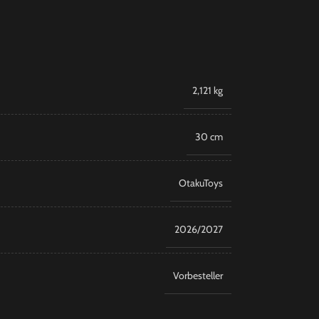
2,121 kg
30 cm
OtakuToys
2026/2027
Vorbesteller