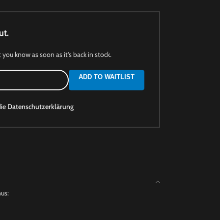
ut.
t you know as soon as it's back in stock.
ADD TO WAITLIST
die
Datenschutzerklärung
nus: