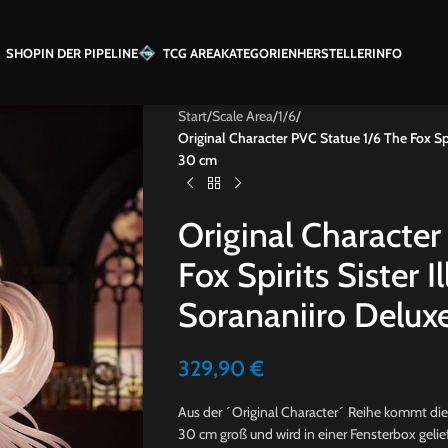
SHOP
IN DER PIPELINE
TCG AREA
KATEGORIEN
HERSTELLER
INFO
Start
/
Scale Area
/
1/6
/
Original Character PVC Statue 1/6 The Fox Spi
30 cm
Original Character
Fox Spirits Sister I
Sorananiiro Delux
329,90
€
Aus der ´Original Character´ Reihe kommt dies
30 cm groß und wird in einer Fensterbox gelief