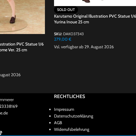
SOLD OUT
Karutamo Original Illustration PVC Statue 1/
Yurina Inoue 25 cm
SKU:
DAKO37343
279,00
€
ustration PVC Statue 1/6
Vsl. verfügbar ab 29. August 2026
ome Ver. 25 cm
 August 2026
RECHTLICHES
Kammerer
 23338169
Impressum
e.de
Datenschutzerklärung
AGB
Widerrufsbelehrung