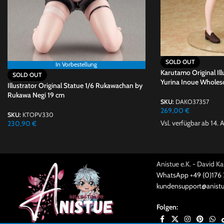
SOLD OUT
In Vorbestellung
Karutamo Original Ill
SOLD OUT
Yurina Inoue Wholes
Illustrator Original Statue 1/6 Rukawachan by
Rukawa Negi 19 cm
SKU:
DAKO37357
269,00
€
SKU:
KTOPV330
Vsl. verfügbar ab 14.
230,90
€
Anistue e.K. - David 
WhatsApp +49 (0)176
kundensupport@anistu
Folgen: