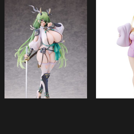
In Vorbestellung
In Vor
SOLD OUT
SOLD OUT
Original Character PVC Statue 1/6
Hokkaido Gals Are S
Dokuganryu-chan Illustrated by Mataro
Statue 1/6 Minami Fu