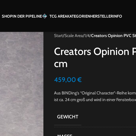
SHOP
IN DER PIPELINE
TCG AREA
KATEGORIEN
HERSTELLER
INFO
Start
/
Scale Area
/
1/4
/
Creators Opinion PVC St
Creators Opinion P
cm
459,00
€
Aus BINDing’s “Original Character”-Reihe kom
ist ca. 24 cm groß und wird in einer Fensterbox 
GEWICHT