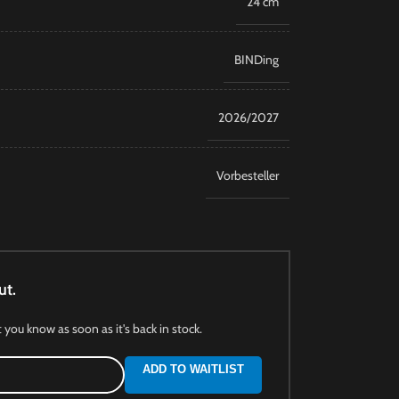
24 cm
BINDing
2026/2027
Vorbesteller
ut.
t you know as soon as it's back in stock.
ADD TO WAITLIST