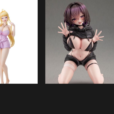
In Vorbestellung
bestellung
SOLD OUT
Illustrator Original Statue 1/6 Rukawachan by
Rukawa Negi 19 cm
uper Adorable! PVC
yuki Pajama Ver. 27 cm