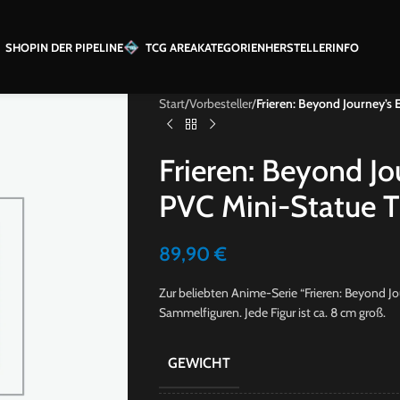
SHOP
IN DER PIPELINE
TCG AREA
KATEGORIEN
HERSTELLER
INFO
Start
/
Vorbesteller
/
Frieren: Beyond Journey’s 
Frieren: Beyond Jo
PVC Mini-Statue T
89,90
€
Zur beliebten Anime-Serie “Frieren: Beyond J
Sammelfiguren. Jede Figur ist ca. 8 cm groß.
GEWICHT