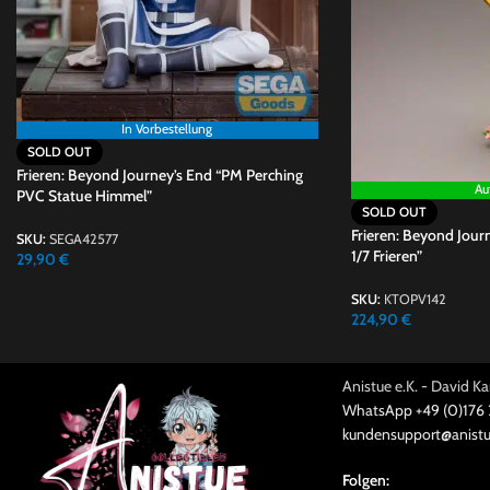
In Vorbestellung
SOLD OUT
Frieren: Beyond Journey’s End “PM Perching
Au
PVC Statue Himmel”
SOLD OUT
Frieren: Beyond Jour
SKU:
SEGA42577
1/7 Frieren”
29,90
€
SKU:
KTOPV142
224,90
€
Anistue e.K. - David 
WhatsApp +49 (0)176
kundensupport@anistu
Folgen: