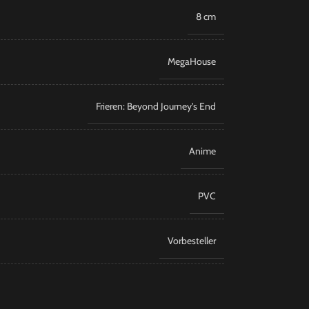
8 cm
MegaHouse
Frieren: Beyond Journey’s End
Anime
PVC
Vorbesteller