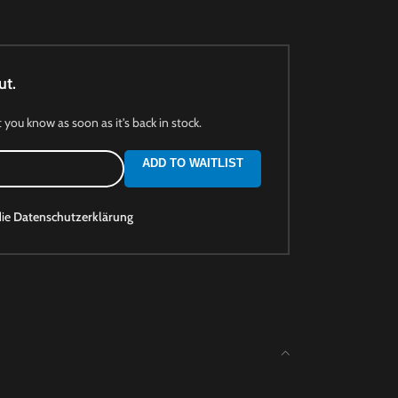
ut.
t you know as soon as it's back in stock.
ADD TO WAITLIST
die
Datenschutzerklärung