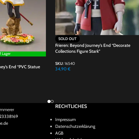
SOLD OUT
Frieren: Beyond Journey’s End “Decorate
Collections Figure Stark”
f Lager
SKU:
16540
ney’s End “PVC Statue
34,90
€
RECHTLICHES
Kammerer
 23338169
Impressum
e.de
Datenschutzerklärung
AGB