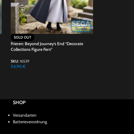
SOLD OUT
SOLD OUT
Frieren: Beyond Journey’s End “Decorate
Frieren: Beyond J
Collections Figure Fern”
PVC Frieren”
SKU:
16539
SKU:
SEGA54527
34,90
€
29,90
€
SHOP
Versandarten
Batterieverordnung