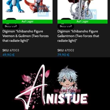
Auf Lager
Auf Lager
SOLD OUT
SOLD OUT
Digimon “Ichibansho Figure
Digimon “Ichibansho Figure
Veemon & Guilmon (Two forces
Gallantmon (Two forces that
that radiate light)”
radiate light)”
SKU:
67003
SKU:
67002
49,90
€
79,90
€