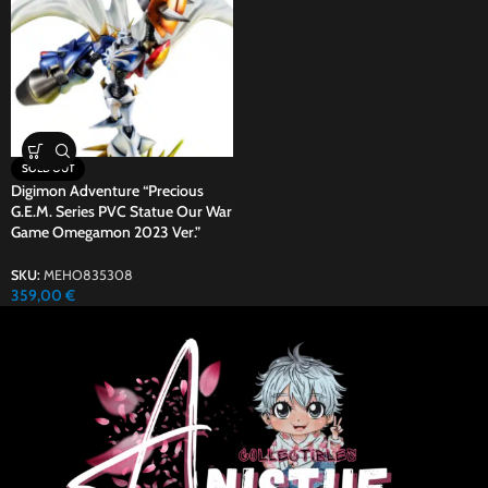
SOLD OUT
Digimon Adventure “Precious
G.E.M. Series PVC Statue Our War
Game Omegamon 2023 Ver.”
SKU:
MEHO835308
359,00
€