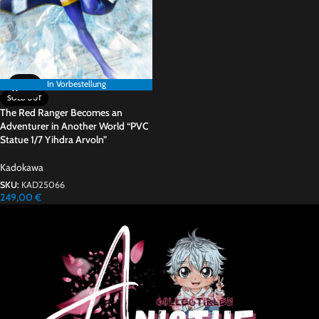
In Vorbestellung
In Vorbestellung
SOLD OUT
The Red Ranger Becomes an
Adventurer in Another World “PVC
Statue 1/7 Yihdra Arvoln”
Kadokawa
SKU:
KAD25066
249,00
€