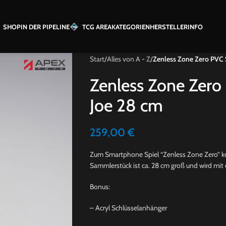
SHOP
IN DER PIPELINE
TCG AREA
KATEGORIEN
HERSTELLER
INFO
Start
/
Alles von A - Z
/
Zenless Zone Zero PVC S
Zenless Zone Zero 
Joe 28 cm
259,00
€
Zum Smartphone Spiel “Zenless Zone Zero” kom
Sammlerstück ist ca. 28 cm groß und wird mit e
Bonus:
– Acryl Schlüsselanhänger