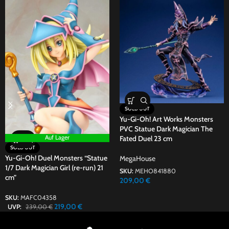
SOLD OUT
Yu-Gi-Oh! Art Works Monsters
PVC Statue Dark Magician The
Auf Lager
Fated Duel 23 cm
SOLD OUT
Yu-Gi-Oh! Duel Monsters “Statue
MegaHouse
1/7 Dark Magician Girl (re-run) 21
SKU:
MEHO841880
cm”
209,00
€
SKU:
MAFC04358
219,00
€
UVP:
239,00
€