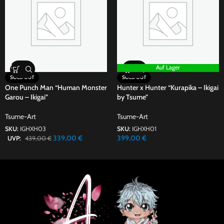
Auf Lager
SOLD OUT
SOLD OUT
One Punch Man “Human Monster
Hunter x Hunter “Kurapika – Ikigai
Garou – Ikigai”
by Tsume”
Tsume-Art
Tsume-Art
SKU:
IGHXH03
SKU:
IGHXH01
339,00
€
399,00
€
UVP:
439,00
€