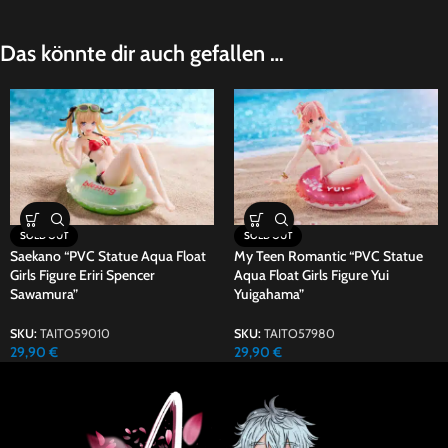
Das könnte dir auch gefallen …
SOLD OUT
SOLD OUT
Saekano “PVC Statue Aqua Float
My Teen Romantic “PVC Statue
Girls Figure Eriri Spencer
Aqua Float Girls Figure Yui
Sawamura”
Yuigahama”
SKU:
TAITO59010
SKU:
TAITO57980
29,90
€
29,90
€