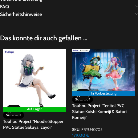
FAQ
Sicherheitshinweise
Das könnte dir auch gefallen …
In Vorbestellung
SOLD OUT
Touhou Project “Tenitol PVC
Auf Lager
Statue Koishi Komeiji & Satori
SOLD OUT
Komeiji”
Touhou Project “Noodle Stopper
PVC Statue Sakuya Izayoi”
SKU:
FRYU40705
179,00
€