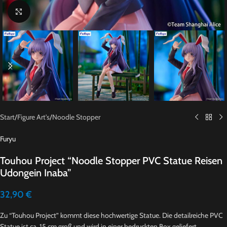
Click to enlarge
Start
/
Figure Art's
/
Noodle Stopper
Furyu
Touhou Project “Noodle Stopper PVC Statue Reisen
Udongein Inaba”
32,90
€
Zu “Touhou Project” kommt diese hochwertige Statue. Die detailreiche PVC
Statue ist ca. 15 cm groß und wird in einer bedruckten Box geliefert.