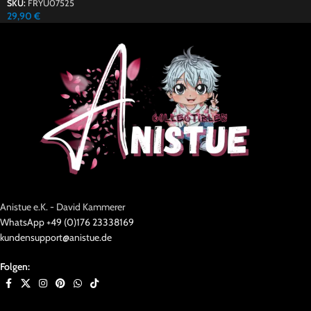
SKU:
FRYU07525
29,90
€
Anistue e.K. - David Kammerer
WhatsApp +49 (0)176 23338169
kundensupport@anistue.de
Folgen: