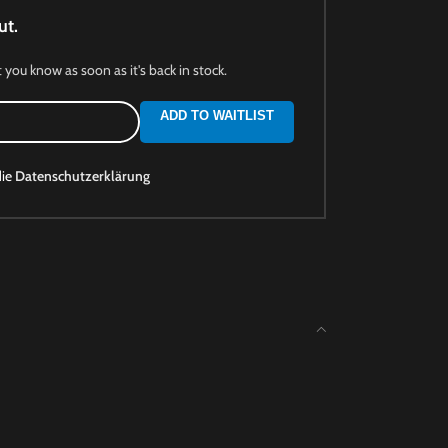
ut.
t you know as soon as it's back in stock.
ADD TO WAITLIST
die
Datenschutzerklärung