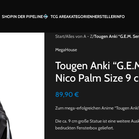
SHOP
IN DER PIPELINE
TCG AREA
KATEGORIEN
HERSTELLER
INFO
Start
/
Alles von A - Z
/
Tougen Anki “G.E.M. Ser
MegaHouse
Tougen Anki “G.E.
Nico Palm Size 9 
89,90
€
Zum mega-erfolgreichen Anime “Tougen Anki
Die ca. 9 cm große Statue ist eine weitere Aus
bedruckten Fensterbox geliefert.