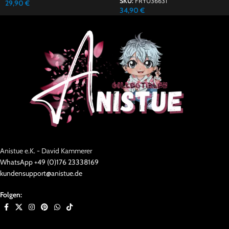
SKU:
FRYU36631
29,90
€
34,90
€
Anistue e.K. - David Kammerer
WhatsApp +49 (0)176 23338169
kundensupport@anistue.de
Folgen: