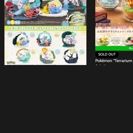
Au
SOLD OUT
Pokémon “Terrarium 
Sekai”
Auf Lager
SOLD OUT
SKU:
16227
Pokémon “Circular Diorama Collection”
19,90
€
SKU:
17456
17,90
€
UVP:
19,90
€
Anistue e.K. - David 
WhatsApp +49 (0)176
kundensupport@anistu