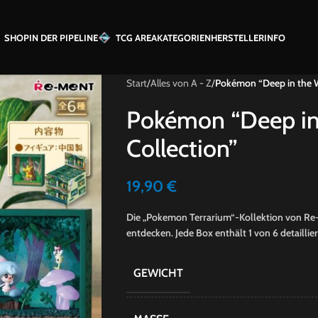
SHOP
IN DER PIPELINE
TCG AREA
KATEGORIEN
HERSTELLER
INFO
Start
/
Alles von A - Z
/
Pokémon “Deep in the W
Pokémon “Deep i
Collection”
19,90
€
Die „Pokemon Terrarium“-Kollektion von Re-m
entdecken. Jede Box enthält 1 von 6 detaillier
GEWICHT