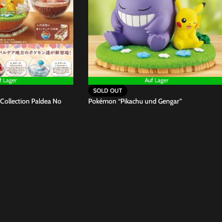
f Lager
Auf Lager
SOLD OUT
Collection Paldea No
Pokémon “Pikachu und Gengar”
SKU:
18070
34,90
€
RECHTLICHES
Kammerer
 23338169
Impressum
e.de
Datenschutzerklärung