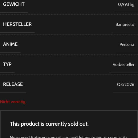
GEWICHT
0,993 kg
HERSTELLER
Banpresto
ANIME
Persona
TYP
Vorbesteller
RELEASE
Q3/2026
Nicht vorrätig
This product is currently sold out.
No worries! Enter your email, and we'll let you know as soon as it's