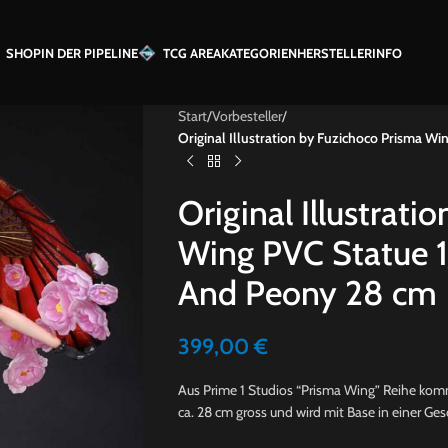
SHOP
IN DER PIPELINE
TCG AREA
KATEGORIEN
HERSTELLER
INFO
Start
/
Vorbesteller
/
Original Illustration by Fuzichoco Prisma W
Original Illustrat
Wing PVC Statue 1
And Peony 28 cm
399,00
€
Aus Prime 1 Studios “Prisma Wing” Reihe kommt
ca. 28 cm gross und wird mit Base in einer Ges