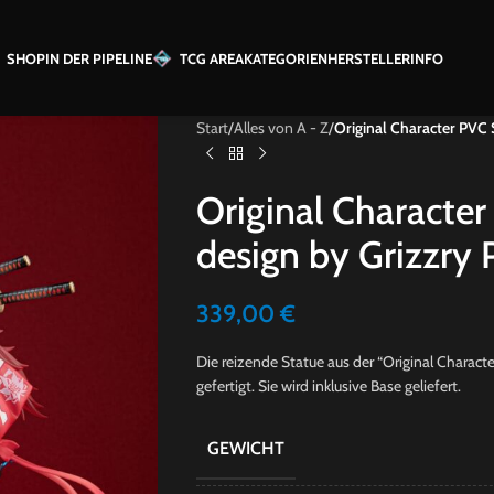
SHOP
IN DER PIPELINE
TCG AREA
KATEGORIEN
HERSTELLER
INFO
Start
/
Alles von A - Z
/
Original Character PVC 
Original Characte
design by Grizzry
339,00
€
Die reizende Statue aus der “Original Charact
gefertigt. Sie wird inklusive Base geliefert.
GEWICHT