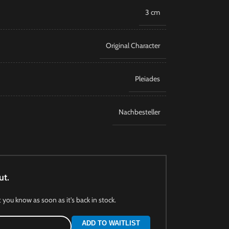
3 cm
Original Character
Pleiades
Nachbesteller
ut.
t you know as soon as it's back in stock.
ADD TO WAITLIST