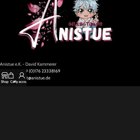
Anistue e.K. - David Kammerer
WhatsApp +49 (0)176 23338169
kundensupport@anistue.de
Shop
Cart
My account
Folgen:
RECHTLICHES
SHOP
In Vorbestellung