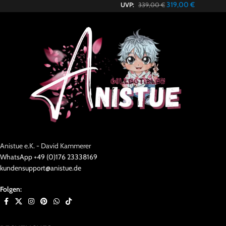
319,00
€
UVP:
339,00
€
Anistue e.K. - David Kammerer
WhatsApp +49 (0)176 23338169
kundensupport@anistue.de
Folgen: