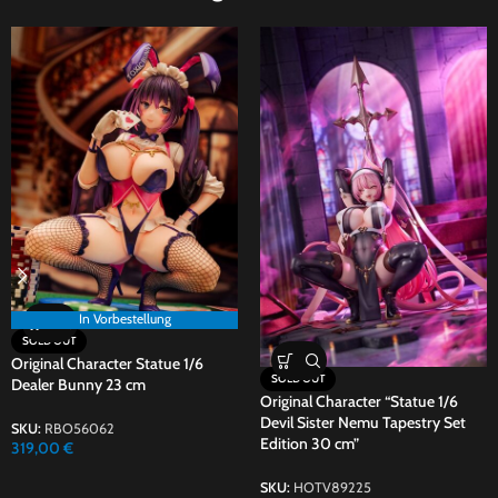
In Vorbestellung
SOLD OUT
Original Character Statue 1/6
SOLD OUT
Dealer Bunny 23 cm
Original Character “Statue 1/6
Devil Sister Nemu Tapestry Set
SKU:
RBO56062
Edition 30 cm”
319,00
€
SKU:
HOTV89225