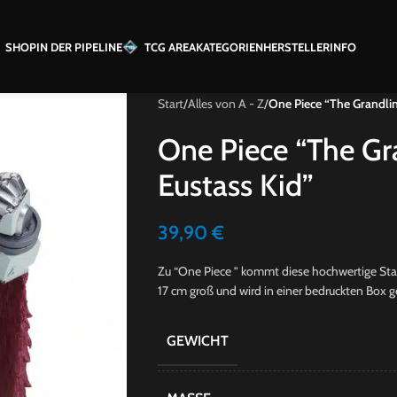
SHOP
IN DER PIPELINE
TCG AREA
KATEGORIEN
HERSTELLER
INFO
Start
/
Alles von A - Z
/
One Piece “The Grandline
One Piece “The Gra
Eustass Kid”
39,90
€
Zu “One Piece ” kommt diese hochwertige Statu
17 cm groß und wird in einer bedruckten Box ge
GEWICHT