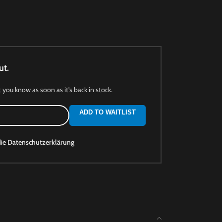
ut.
t you know as soon as it's back in stock.
ADD TO WAITLIST
die
Datenschutzerklärung