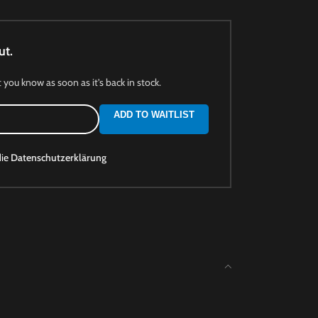
ut.
t you know as soon as it's back in stock.
ADD TO WAITLIST
die
Datenschutzerklärung