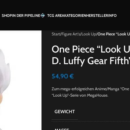
SHOP
IN DER PIPELINE
TCG AREA
KATEGORIEN
HERSTELLER
INFO
Start
/
Figure Art's
/
Look Up
/
One Piece “Look U
One Piece “Look 
D. Luffy Gear Fifth
54,90
€
Zum mega-erfolgreichen Anime/Manga “One P
“Look Up”-Serie von MegaHouse.
GEWICHT