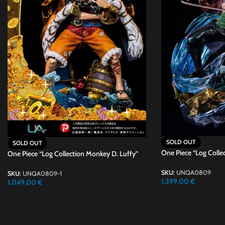
SOLD OUT
SOLD OUT
One Piece “Log Colle
One Piece “Log Collection Monkey D. Luffy”
SKU:
UNQA0809
SKU:
UNQA0809-1
1.399,00
€
1.049,00
€