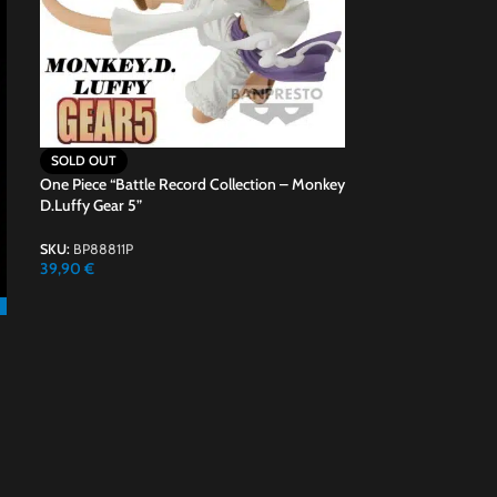
SOLD OUT
One Piece “G.E.M.
Law Run! Run! Ru
SKU:
MEHO837791
SOLD OUT
89,90
€
One Piece “Battle Record Collection – Monkey
D.Luffy Gear 5”
SKU:
BP88811P
39,90
€