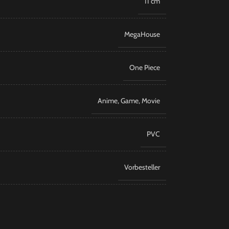
11 cm
MegaHouse
​One Piece
Anime
,
Game
,
Movie
PVC
Vorbesteller