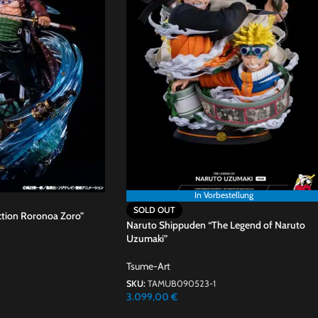
In Vorbestellung
SOLD OUT
ction Roronoa Zoro”
Naruto Shippuden “The Legend of Naruto
Uzumaki”
Tsume-Art
SKU:
TAMUB090523-1
3.099,00
€