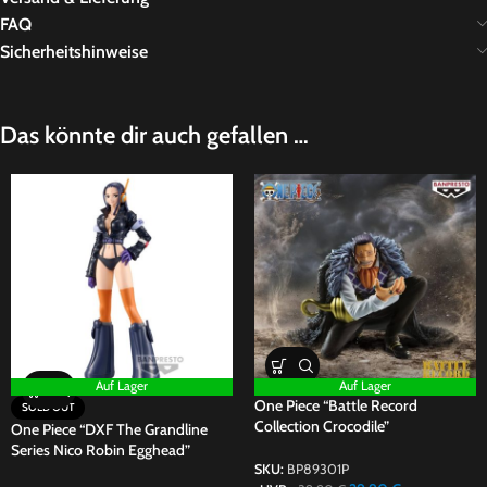
FAQ
Sicherheitshinweise
Das könnte dir auch gefallen …
Auf Lager
Auf Lager
One Piece “Battle Record
SOLD OUT
Collection Crocodile”
One Piece “DXF The Grandline
Series Nico Robin Egghead”
SKU:
BP89301P