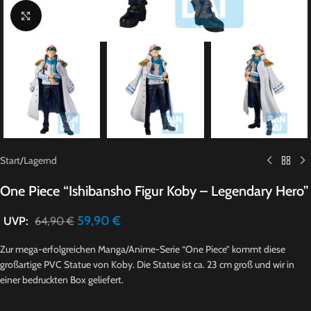
Click to enlarge
Start
/
Lagernd
One Piece “Ishibansho Figur Koby – Legendary Hero”
59,90
€
UVP:
64,90
€
Zur mega-erfolgreichen Manga/Anime-Serie “One Piece” kommt diese
großartige PVC Statue von Koby. Die Statue ist ca. 23 cm groß und wir in
einer bedruckten Box geliefert.