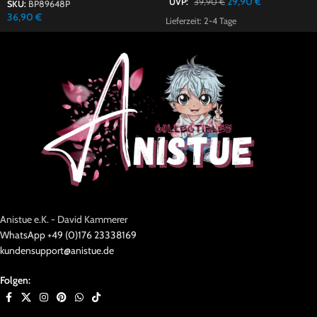
29,90
€
UVP:
39,90
€
SKU:
BP89648P
36,90
€
Lieferzeit:
2-4 Tage
Anistue e.K. - David Kammerer
WhatsApp +49 (0)176 23338169
kundensupport@anistue.de
Folgen: