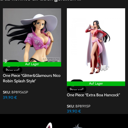
Auf Lager
SOLD OUT
One Piece “Glitter&Glamours Nico
Robin Splash Style”
Auf Lager
SOLD OUT
SKU:
BP89565P
One Piece “Extra Boa Hancock”
39,90
€
SKU:
BP89115P
39,90
€