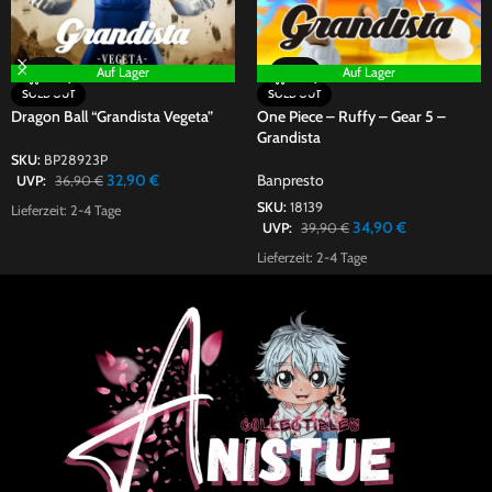
Auf Lager
Auf Lager
SOLD OUT
SOLD OUT
Dragon Ball “Grandista Vegeta”
One Piece – Ruffy – Gear 5 –
Grandista
SKU:
BP28923P
32,90
€
Banpresto
UVP:
36,90
€
SKU:
18139
Lieferzeit:
2-4 Tage
34,90
€
UVP:
39,90
€
Lieferzeit:
2-4 Tage