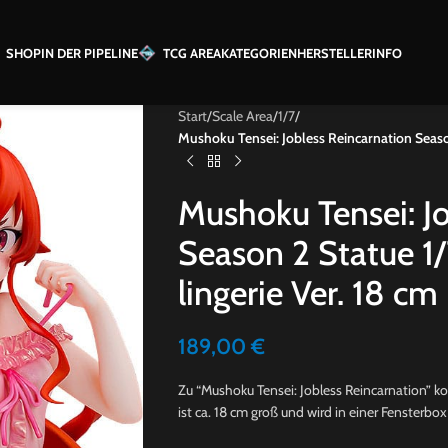
SHOP
IN DER PIPELINE
TCG AREA
KATEGORIEN
HERSTELLER
INFO
Start
/
Scale Area
/
1/7
/
Mushoku Tensei: Jobless Reincarnation Season 
Mushoku Tensei: Jo
Season 2 Statue 1/
lingerie Ver. 18 cm
189,00
€
Zu “Mushoku Tensei: Jobless Reincarnation” k
ist ca. 18 cm groß und wird in einer Fensterbox 