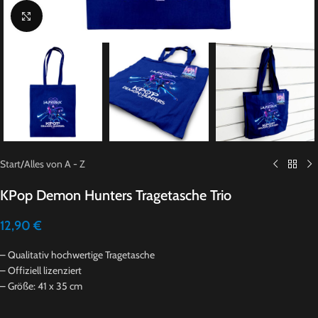
Click to enlarge
Start
/
Alles von A - Z
KPop Demon Hunters Tragetasche Trio
12,90
€
– Qualitativ hochwertige Tragetasche
– Offiziell lizenziert
– Größe: 41 x 35 cm