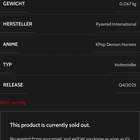
GEWICHT
0,067 kg
HERSTELLER
Pyramid International
ANIME
KPop Demon Hunters
TYP
Vorbesteller
RELEASE
Q4/2025
Nicht vorrätig
This product is currently sold out.
No worries! Enter your email, and we'll let you know as soon as it's