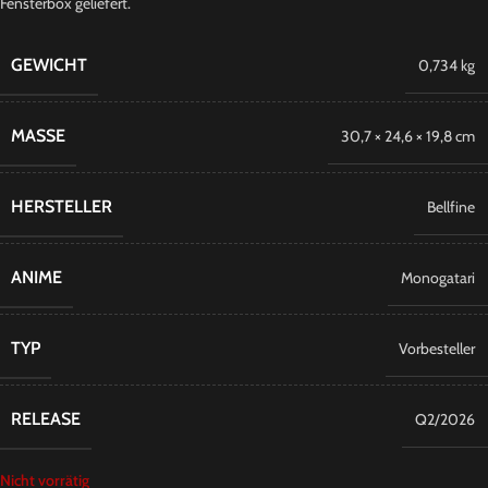
Fensterbox geliefert.
GEWICHT
0,734 kg
MASSE
30,7 × 24,6 × 19,8 cm
HERSTELLER
Bellfine
ANIME
Monogatari
TYP
Vorbesteller
RELEASE
Q2/2026
Nicht vorrätig