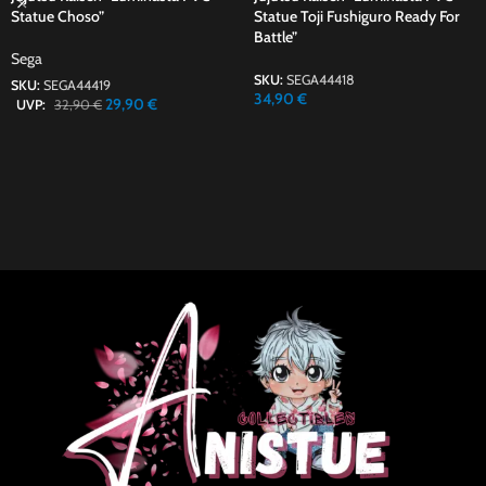
Statue Choso”
Statue Toji Fushiguro Ready For
Battle”
Sega
SKU:
SEGA44418
SKU:
SEGA44419
34,90
€
29,90
€
UVP:
32,90
€