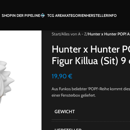
SHOP
IN DER PIPELINE
TCG AREA
KATEGORIEN
HERSTELLER
INFO
Start
/
Alles von A - Z
/
Hunter x Hunter POP! An
Hunter x Hunter P
Figur Killua (Sit) 9
19,90
€
Aus Funkos beliebter ‘POP!’-Reihe kommt diese 
einer Fensterbox geliefert.
GEWICHT