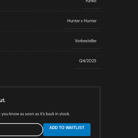
Funko
Hunter x Hunter
Vorbesteller
Q4/2025
ut.
t you know as soon as it's back in stock.
ADD TO WAITLIST