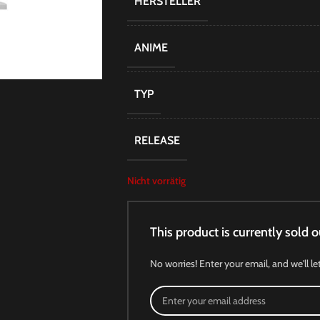
HERSTELLER
ANIME
TYP
RELEASE
Nicht vorrätig
This product is currently sold o
No worries! Enter your email, and we'll le