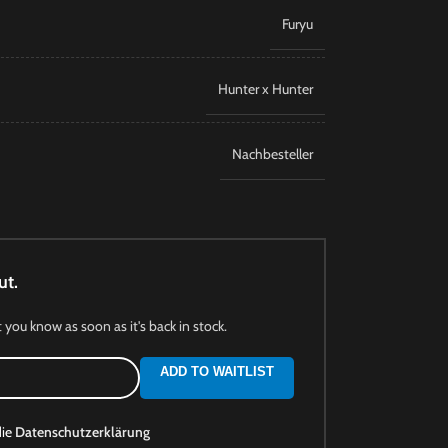
Furyu
Hunter x Hunter
Nachbesteller
ut.
t you know as soon as it's back in stock.
ADD TO WAITLIST
die
Datenschutzerklärung