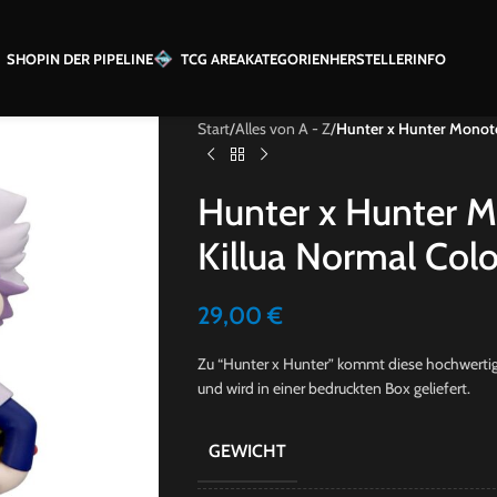
SHOP
IN DER PIPELINE
TCG AREA
KATEGORIEN
HERSTELLER
INFO
Start
/
Alles von A - Z
/
Hunter x Hunter Monoto
Hunter x Hunter 
Killua Normal Colo
29,00
€
Zu “Hunter x Hunter” kommt diese hochwertige 
und wird in einer bedruckten Box geliefert.
GEWICHT