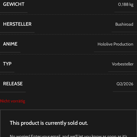
GEWICHT
0,188 kg
HERSTELLER
Bushiroad
ANIME
Hololive Production
TYP
Vorbesteller
RELEASE
Q2/2026
Nicht vorrätig
This product is currently sold out.
No worries! Enter your email, and we'll let you know as soon as it's