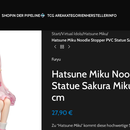
SHOP
IN DER PIPELINE
TCG AREA
KATEGORIEN
HERSTELLER
INFO
Start
/
Virtual Idols
/
Hatsune Miku
/
Hatsune Miku Noodle Stopper PVC Statue Sa
Furyu
Hatsune Miku Noo
Statue Sakura Mik
cm
27,90
€
Zu “Hatsune Miku” kommt diese hochwertige Sta