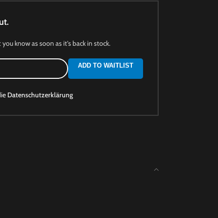
ut.
t you know as soon as it's back in stock.
ADD TO WAITLIST
die
Datenschutzerklärung