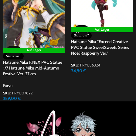
Auf Lager
SOLD OUT
Hatsune Miku “Exceed Creative
PVC Statue SweetSweets Series
Auf Lager
Noel Raspberry Ver.”
SOLD OUT
Hatsune Miku F:NEX PVC Statue
SKU:
FRYU36324
1/7 Hatsune Miku Mid-Autumn
34,90
€
Festival Ver. 27 cm
Furyu
SKU:
FRYU07822
289,00
€