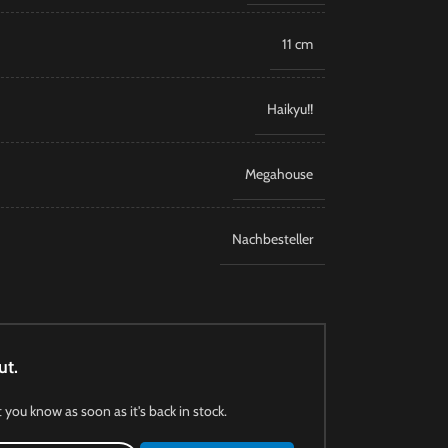
11 cm
Haikyu!!
Megahouse
Nachbesteller
ut.
t you know as soon as it's back in stock.