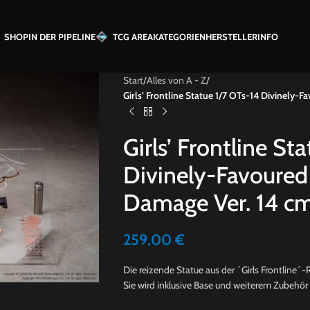
SHOP
IN DER PIPELINE
TCG AREA
KATEGORIEN
HERSTELLER
INFO
Start
/
Alles von A - Z
/
Girls’ Frontline Statue 1/7 OTs-14 Divinely
Girls’ Frontline St
Divinely-Favoure
Damage Ver. 14 c
259,00
€
Die reizende Statue aus der ´Girls Frontline´-
Sie wird inklusive Base und weiterem Zubehör g