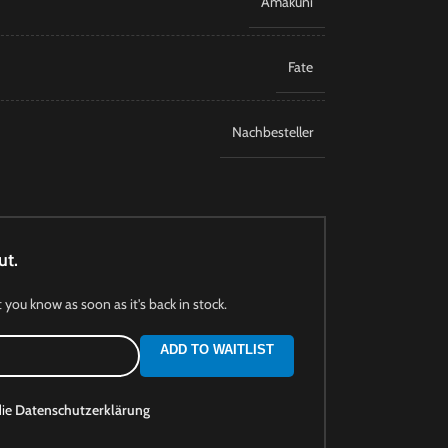
Amakuni
Fate
Nachbesteller
ut.
t you know as soon as it's back in stock.
ADD TO WAITLIST
die
Datenschutzerklärung