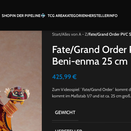
SHOP
IN DER PIPELINE
TCG AREA
KATEGORIEN
HERSTELLER
INFO
Start
/
Alles von A - Z
/
Fate/Grand Order PVC S
Fate/Grand Order 
Beni-enma 25 cm
425,99
€
Zum Videospiel ´Fate/Grand Order´ kommt dies
kommt im Maßstab 1/7 und ist ca. 25 cm groß. S
GEWICHT