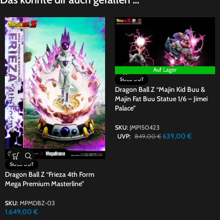
Auf Lager
SOLD OUT
Dragon Ball Z “Majin Kid Buu &
Majin Fat Buu Statue 1/6 – Jimei
Palace”
SKU:
JMP150423
639,00
€
UVP:
849,00
€
SOLD OUT
Dragon Ball Z “Frieza 4th Form
Mega Premium Masterline”
SKU:
MPMDBZ-03
1.649,00
€