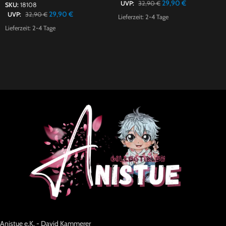
29,90
€
UVP:
32,90
€
SKU:
18108
29,90
€
UVP:
32,90
€
Lieferzeit:
2-4 Tage
Lieferzeit:
2-4 Tage
Anistue e.K. - David Kammerer