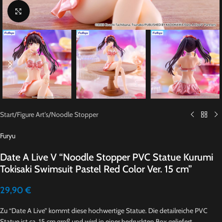
Click to enlarge
Start
/
Figure Art's
/
Noodle Stopper
Furyu
Date A Live V “Noodle Stopper PVC Statue Kurumi
Tokisaki Swimsuit Pastel Red Color Ver. 15 cm”
29,90
€
Zu “Date A Live” kommt diese hochwertige Statue. Die detailreiche PVC
Statue ist ca. 15 cm groß und wird in einer bedruckten Box geliefert.