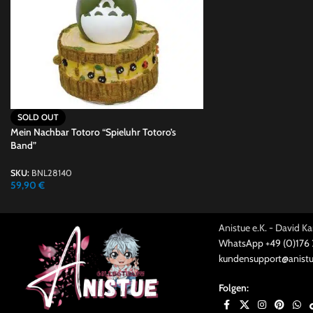
SOLD OUT
Mein Nachbar Totoro “Spieluhr Totoro’s
Band”
SKU:
BNL28140
59,90
€
Anistue e.K. - David 
WhatsApp +49 (0)176
kundensupport@anistu
Folgen: