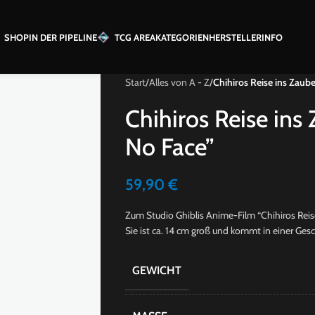
SHOP
IN DER PIPELINE
TCG AREA
KATEGORIEN
HERSTELLER
INFO
Start
/
Alles von A - Z
/
Chihiros Reise ins Zaub
Chihiros Reise ins
No Face”
59,90
€
Zum Studio Ghiblis Anime-Film “Chihiros Rei
Sie ist ca. 14 cm groß und kommt in einer Ges
GEWICHT