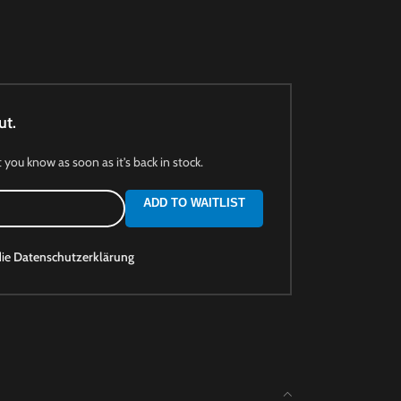
ut.
t you know as soon as it's back in stock.
ADD TO WAITLIST
die
Datenschutzerklärung