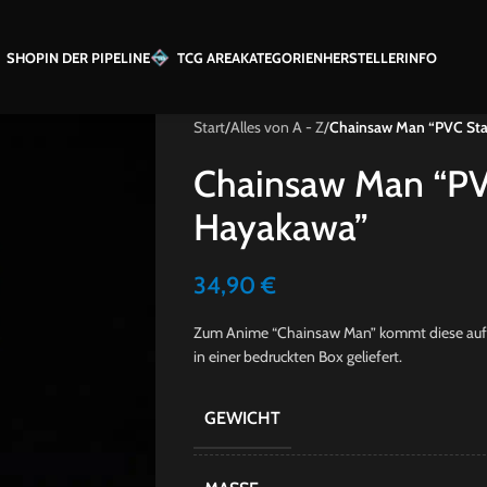
SHOP
IN DER PIPELINE
TCG AREA
KATEGORIEN
HERSTELLER
INFO
Start
/
Alles von A - Z
/
Chainsaw Man “PVC Sta
Chainsaw Man “PV
Hayakawa”
34,90
€
Zum Anime “Chainsaw Man” kommt diese aufreg
in einer bedruckten Box geliefert.
GEWICHT