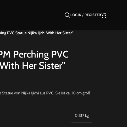
LOGIN / REGISTER
ng PVC Statue Nijika Ijichi With Her Sister”
“PM Perching PVC
i With Her Sister”
tatue von Nijika Ijichi aus PVC. Sie ist ca. 10 cm groß
0,137 kg