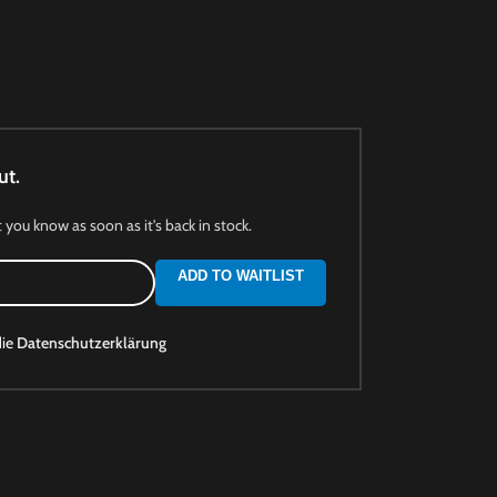
ut.
t you know as soon as it's back in stock.
ADD TO WAITLIST
die
Datenschutzerklärung