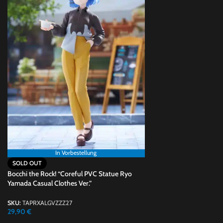
In Vorbestellung
SOLD OUT
Bocchi the Rock! “Coreful PVC Statue Ryo
Yamada Casual Clothes Ver.”
SKU:
TAPRXALGVZZZ27
29,90
€