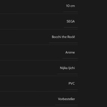
10 cm
SEGA
Bocchi the Rock!
Anime
Nijika Ijichi
PVC
Vorbesteller