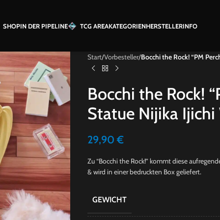
SHOP
IN DER PIPELINE
TCG AREA
KATEGORIEN
HERSTELLER
INFO
Start
/
Vorbesteller
/
Bocchi the Rock! “PM Perchi
Bocchi the Rock! 
Statue Nijika Ijich
29,90
€
Zu “Bocchi the Rock!” kommt diese aufregende S
& wird in einer bedruckten Box geliefert.
GEWICHT