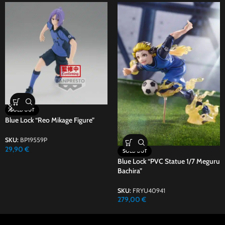
SOLD OUT
Blue Lock “Reo Mikage Figure”
SKU:
BP19559P
29,90
€
SOLD OUT
Blue Lock “PVC Statue 1/7 Meguru
Bachira”
SKU:
FRYU40941
279,00
€