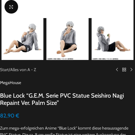
Click to enlarge
Start
/
Alles von A - Z
MegaHouse
Blue Lock “G.E.M. Serie PVC Statue Seishiro Nagi
Repaint Ver. Palm Size”
82,90
€
Zum mega-erfolgreichen Anime “Blue Lock” kommt diese herausragende
PVC Statue. Die ca. 9 cm große Statue ist eine weitere Auskopplung der