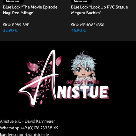
SOLD OUT
SOLD OUT
Blue Lock “The Movie Episode
Blue Lock “Look Up PVC Statue
Nagi Reo Mikage”
Meguru Bachira”
SKU:
BP89189P
SKU:
MEHO834356
32,90
€
46,90
€
Anistue e.K. - David Kammerer
WhatsApp +49 (0)176 23338169
kundensupport@anistue.de